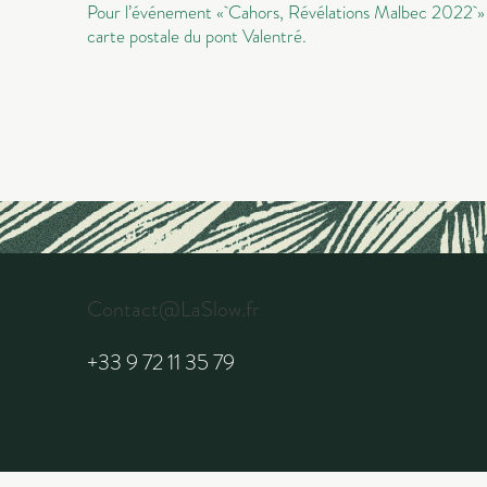
Pour l’événement « Cahors, Révélations Malbec 2022 » me
carte postale du pont Valentré.
Contact@LaSlow.fr
+33 9 72 11 35 79