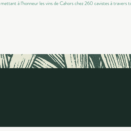
ttant à l’honneur les vins de Cahors chez 260 cavistes à travers to