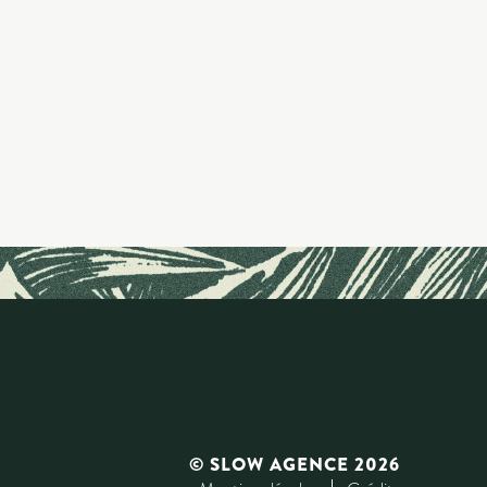
© SLOW AGENCE 2026