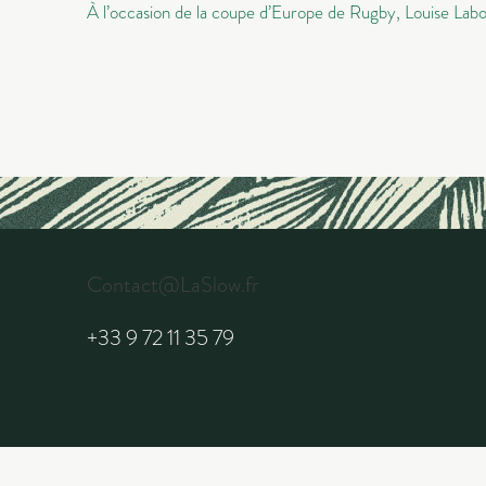
À l’occasion de la coupe d’Europe de Rugby, Louise Labor
Contact@LaSlow.fr
+33 9 72 11 35 79