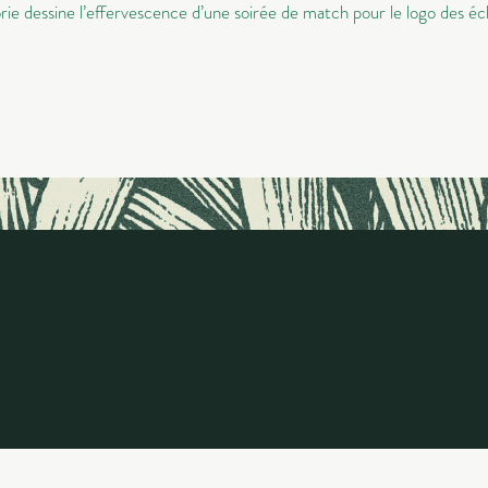
ie dessine l’effervescence d’une soirée de match pour le logo des éc